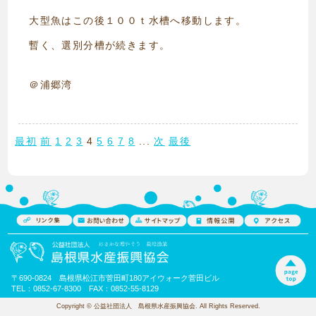
大型魚はこの後１００ｔ水槽へ移動します。
暫く、選別分槽が続きます。
＠浦郷湾
最初
前
1
2
3
4
5
6
7
8
...
次
最後
〒690-0824 島根県松江市菅田町180アイウォーク菅田ビル
TEL：0852-67-8300 FAX：0852-55-8129
Copyright © 公益社団法人 島根県水産振興協会. All Rights Reserved.