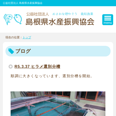
このページの本文へ
公益社団法人 島根県水産振興協会
menu
現在の位置：
トップ
ブログ
R5.3.37 ヒラメ選別分槽
順調に大きくなっています、選別分槽を開始。