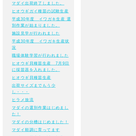
マダイ出荷終了しました。
ヒオウギガイ種苗の試験生産
平成30年度 イワガキ生産 選
別作業が始まりました。
施設見学が行われました
平成30年度 イワガキ生産状
況
職場体験学習が行われました
ヒオウギ貝種苗生産 7月9日
に採苗器を入れました。
ヒオウギ貝種苗生産
出荷サイズまでもう少
し・・・
ヒラメ放流
マダイの選別作業はじめまし
た！
マダイの分槽はじめました！
マダイ順調に育ってます