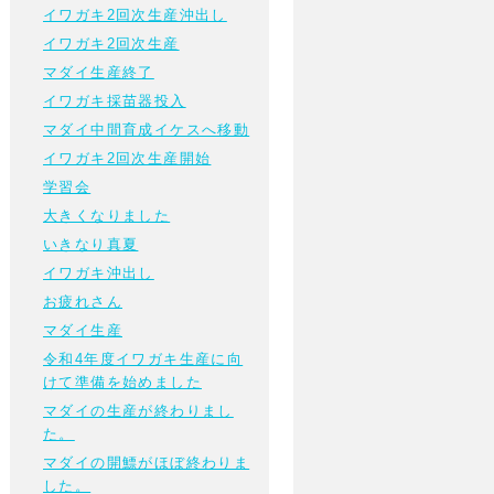
イワガキ2回次生産沖出し
イワガキ2回次生産
マダイ生産終了
イワガキ採苗器投入
マダイ中間育成イケスへ移動
イワガキ2回次生産開始
学習会
大きくなりました
いきなり真夏
イワガキ沖出し
お疲れさん
マダイ生産
令和4年度イワガキ生産に向
けて準備を始めました
マダイの生産が終わりまし
た。
マダイの開鰾がほぼ終わりま
した。