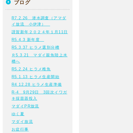
ブログ
R7.2.26 潜水調査（アマダ
イ放流 小伊津）
謹賀新年２０２４年１月11日
R5.4.3 新年度
R5.3.37 ヒラメ選別分槽
Ｒ5.3.21 マダイ親魚陸上水
槽へ
R5.2.24 ヒラメ稚魚
R5.1.13 ヒラメ生産開始
R4 12.28 ヒラメ生産準備
R-4 9月29日 3回次イワガ
キ採苗器投入
マダイPR放流
ゆく夏
マダイ放流
お盆行事