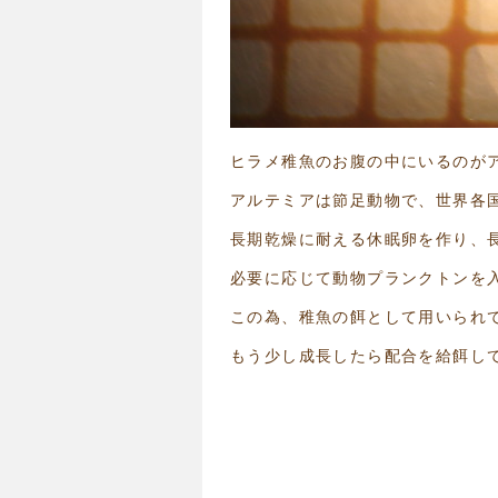
ヒラメ稚魚のお腹の中にいるのが
アルテミアは節足動物で、世界各
長期乾燥に耐える休眠卵を作り、
必要に応じて動物プランクトンを
この為、稚魚の餌として用いられ
もう少し成長したら配合を給餌し