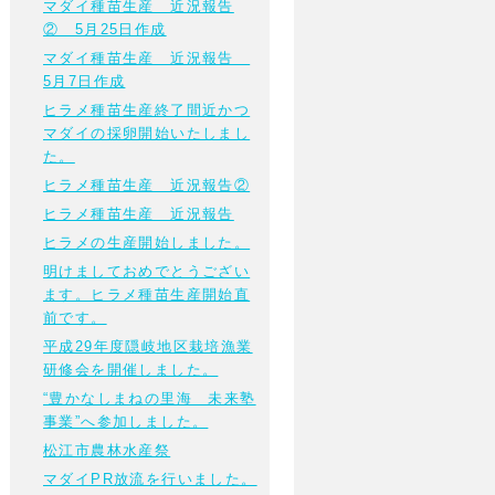
マダイ種苗生産 近況報告
② 5月25日作成
マダイ種苗生産 近況報告
5月7日作成
ヒラメ種苗生産終了間近かつ
マダイの採卵開始いたしまし
た。
ヒラメ種苗生産 近況報告②
ヒラメ種苗生産 近況報告
ヒラメの生産開始しました。
明けましておめでとうござい
ます。ヒラメ種苗生産開始直
前です。
平成29年度隠岐地区栽培漁業
研修会を開催しました。
“豊かなしまねの里海 未来塾
事業”へ参加しました。
松江市農林水産祭
マダイPR放流を行いました。