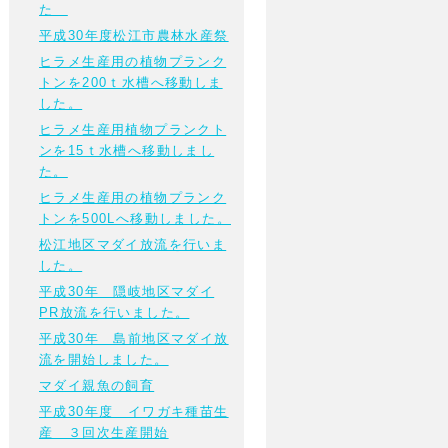
た
平成30年度松江市農林水産祭
ヒラメ生産用の植物プランク
トンを200ｔ水槽へ移動しま
した。
ヒラメ生産用植物プランクト
ンを15ｔ水槽へ移動しまし
た。
ヒラメ生産用の植物プランク
トンを500Lへ移動しました。
松江地区マダイ放流を行いま
した。
平成30年 隠岐地区マダイ
PR放流を行いました。
平成30年 島前地区マダイ放
流を開始しました。
マダイ親魚の飼育
平成30年度 イワガキ種苗生
産 ３回次生産開始