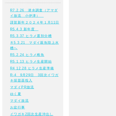
R7.2.26 潜水調査（アマダ
イ放流 小伊津）
謹賀新年２０２４年１月11日
R5.4.3 新年度
R5.3.37 ヒラメ選別分槽
Ｒ5.3.21 マダイ親魚陸上水
槽へ
R5.2.24 ヒラメ稚魚
R5.1.13 ヒラメ生産開始
R4 12.28 ヒラメ生産準備
R-4 9月29日 3回次イワガ
キ採苗器投入
マダイPR放流
ゆく夏
マダイ放流
お盆行事
イワガキ2回次生産沖出し