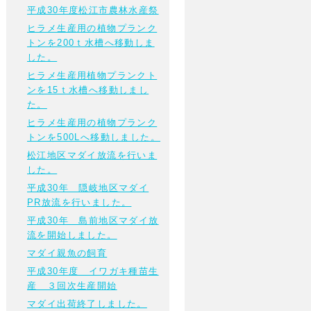
平成30年度松江市農林水産祭
ヒラメ生産用の植物プランク
トンを200ｔ水槽へ移動しま
した。
ヒラメ生産用植物プランクト
ンを15ｔ水槽へ移動しまし
た。
ヒラメ生産用の植物プランク
トンを500Lへ移動しました。
松江地区マダイ放流を行いま
した。
平成30年 隠岐地区マダイ
PR放流を行いました。
平成30年 島前地区マダイ放
流を開始しました。
マダイ親魚の飼育
平成30年度 イワガキ種苗生
産 ３回次生産開始
マダイ出荷終了しました。