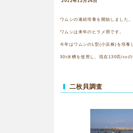
2012年12月26日
ワムシの連続培養を
ワムシは来年のヒラメ用です。
今年はワムシのL型(小浜株)を培養
30t水槽を使用し、現在130匹/c
二枚貝調査