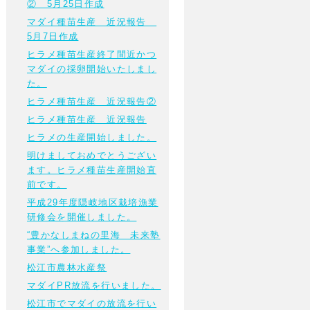
② 5月25日作成
マダイ種苗生産 近況報告
5月7日作成
ヒラメ種苗生産終了間近かつ
マダイの採卵開始いたしまし
た。
ヒラメ種苗生産 近況報告②
ヒラメ種苗生産 近況報告
ヒラメの生産開始しました。
明けましておめでとうござい
ます。ヒラメ種苗生産開始直
前です。
平成29年度隠岐地区栽培漁業
研修会を開催しました。
“豊かなしまねの里海 未来塾
事業”へ参加しました。
松江市農林水産祭
マダイPR放流を行いました。
松江市でマダイの放流を行い