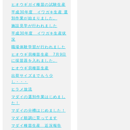
ヒオウギガイ種苗の試験生産
平成30年度 イワガキ生産 選
別作業が始まりました。
施設見学が行われました
平成30年度 イワガキ生産状
況
職場体験学習が行われました
ヒオウギ貝種苗生産 7月9日
に採苗器を入れました。
ヒオウギ貝種苗生産
出荷サイズまでもう少
し・・・
ヒラメ放流
マダイの選別作業はじめまし
た！
マダイの分槽はじめました！
マダイ順調に育ってます
マダイ種苗生産 近況報告