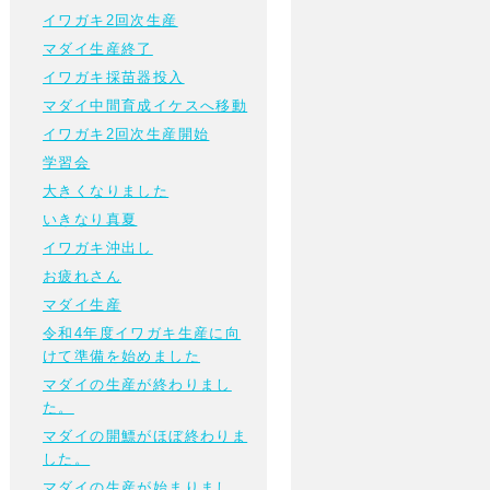
イワガキ2回次生産
マダイ生産終了
イワガキ採苗器投入
マダイ中間育成イケスへ移動
イワガキ2回次生産開始
学習会
大きくなりました
いきなり真夏
イワガキ沖出し
お疲れさん
マダイ生産
令和4年度イワガキ生産に向
けて準備を始めました
マダイの生産が終わりまし
た。
マダイの開鰾がほぼ終わりま
した。
マダイの生産が始まりまし