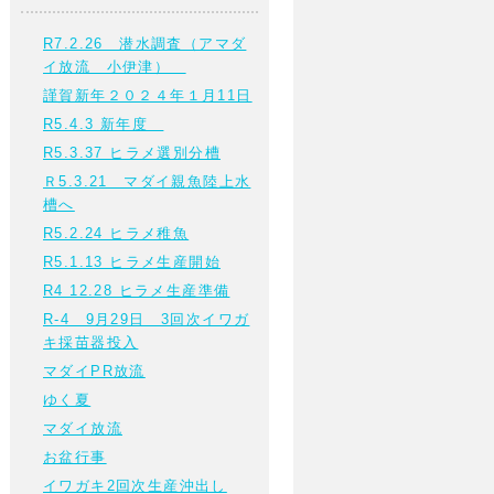
R7.2.26 潜水調査（アマダ
イ放流 小伊津）
謹賀新年２０２４年１月11日
R5.4.3 新年度
R5.3.37 ヒラメ選別分槽
Ｒ5.3.21 マダイ親魚陸上水
槽へ
R5.2.24 ヒラメ稚魚
R5.1.13 ヒラメ生産開始
R4 12.28 ヒラメ生産準備
R-4 9月29日 3回次イワガ
キ採苗器投入
マダイPR放流
ゆく夏
マダイ放流
お盆行事
イワガキ2回次生産沖出し