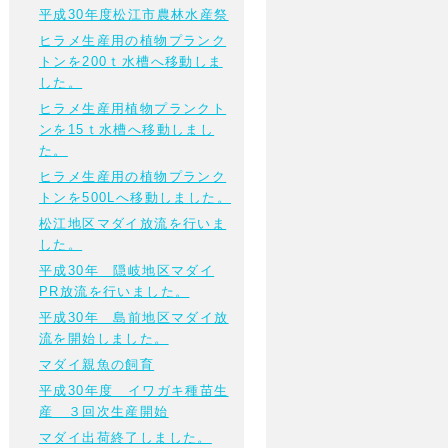
平成30年度松江市農林水産祭
ヒラメ生産用の植物プランク
トンを200ｔ水槽へ移動しま
した。
ヒラメ生産用植物プランクト
ンを15ｔ水槽へ移動しまし
た。
ヒラメ生産用の植物プランク
トンを500Lへ移動しました。
松江地区マダイ放流を行いま
した。
平成30年 隠岐地区マダイ
PR放流を行いました。
平成30年 島前地区マダイ放
流を開始しました。
マダイ親魚の飼育
平成30年度 イワガキ種苗生
産 ３回次生産開始
マダイ出荷終了しました。