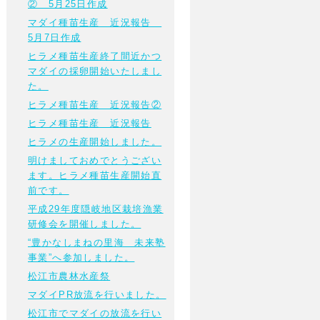
② 5月25日作成
マダイ種苗生産 近況報告
5月7日作成
ヒラメ種苗生産終了間近かつ
マダイの採卵開始いたしまし
た。
ヒラメ種苗生産 近況報告②
ヒラメ種苗生産 近況報告
ヒラメの生産開始しました。
明けましておめでとうござい
ます。ヒラメ種苗生産開始直
前です。
平成29年度隠岐地区栽培漁業
研修会を開催しました。
“豊かなしまねの里海 未来塾
事業”へ参加しました。
松江市農林水産祭
マダイPR放流を行いました。
松江市でマダイの放流を行い