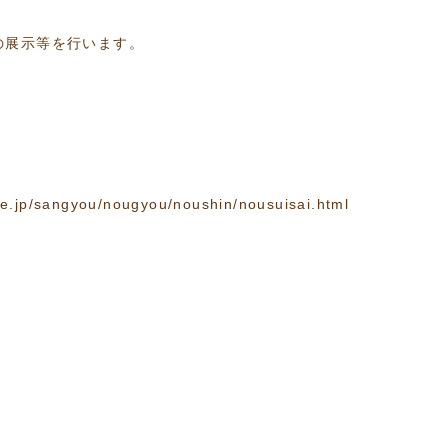
の展示等を行います。
ne.jp/sangyou/nougyou/noushin/nousuisai.html