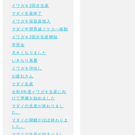
イワガキ2回次生産
マダイ生産終了
イワガキ採苗器投入
マダイ中間育成イケスへ移動
イワガキ2回次生産開始
学習会
大きくなりました
いきなり真夏
イワガキ沖出し
お疲れさん
マダイ生産
令和4年度イワガキ生産に向
けて準備を始めました
マダイの生産が終わりまし
た。
マダイの開鰾がほぼ終わりま
した。
マダイの生産が始まりまし