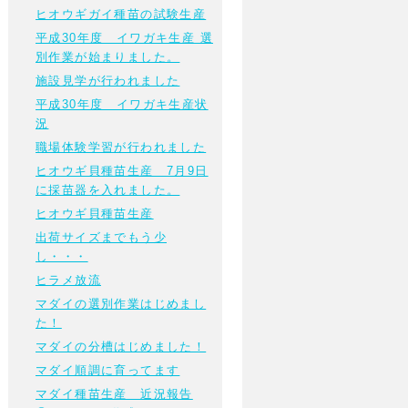
ヒオウギガイ種苗の試験生産
平成30年度 イワガキ生産 選
別作業が始まりました。
施設見学が行われました
平成30年度 イワガキ生産状
況
職場体験学習が行われました
ヒオウギ貝種苗生産 7月9日
に採苗器を入れました。
ヒオウギ貝種苗生産
出荷サイズまでもう少
し・・・
ヒラメ放流
マダイの選別作業はじめまし
た！
マダイの分槽はじめました！
マダイ順調に育ってます
マダイ種苗生産 近況報告