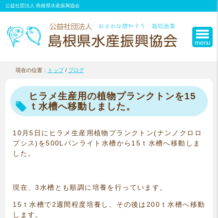
このページの本文へ
公益社団法人 島根県水産振興協会
menu
現在の位置：
トップ
/
ブログ
ヒラメ生産用の植物プランクトンを15
ｔ水槽へ移動しました。
10月5日にヒラメ生産用植物プランクトン(ナンノクロロ
プシス)を500Lパンライト水槽から15ｔ水槽へ移動しま
した。
現在、3水槽とも順調に培養を行っています。
15ｔ水槽で2週間程度培養し、その後は200ｔ水槽へ移動
します。