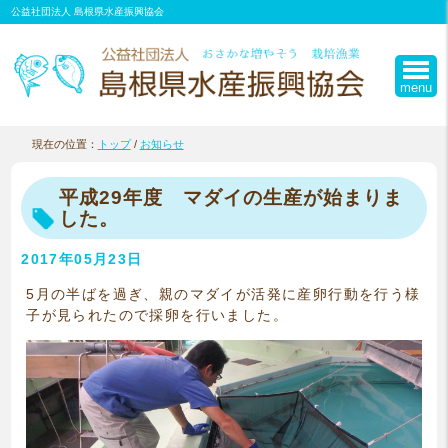
このページの本文へ
公益社団法人 島根県水産振興協会
menu
現在の位置：
トップ
/
お知らせ
平成29年度 マダイの生産が始まりま
した。
2017年05月23日
5月の半ばを過ぎ、親のマダイが活発に産卵行動を行う様
子が見られたので採卵を行いました。