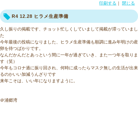
このページの本文へ
印刷する
｜
閉じる
R4 12.28 ヒラメ生産準備
久し振りの掲載です、チョット忙しくしていまして掲載が滞っていまし
た
今年最後の投稿になりました、ヒラメ生産準備も順調に進み年明けの産
卵を待つばかりです。
なんだかんだとあっという間に一年が過ぎていき、また一つ年を取りま
す（笑）
今年もコロナ過に振り回され、何時に成ったらマスク無しの生活が出来
るのかいい加減うんざりです
来年こそは、いい年になりますように。
＠浦郷湾